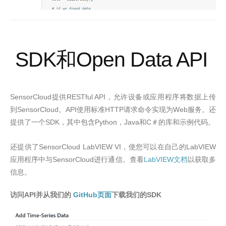
SDK
和
Open Data API
SensorCloud
RESTful API
提供
，允许设备或应用程序将数据上传
SensorCloud
API
HTTP
Web
到
。
使用标准
请求命令实现为
服务。还
SDK
Python
Java
C
提供了一个
，其中包含
，
和
＃的库和示例代码。
SensorCloud LabVIEW VI
LabVIEW
还提供了
，使您可以在自己的
SensorCloud
LabVIEW
文档
以获取多
应用程序中与
进行通信。查看
信息
。
访问
API
并从我们的
GitHub
SDK
页面
下载我们的