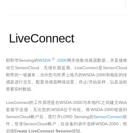
LiveConnect
®
Sensing
WSDA
-2000
网关收集传感器数据，并直接推
耶和华
的
动它
SensorCloud
，无缝长期监测。
LiveConnect
是
SensorCloud
附带的一项服务，允许您与世界上地方的
WSDA-2000
和相应的传
感器进行交互。配置传感器网络设置，停止
/
开始采样，以及远程
查看实时数据
。
LiveConnect
的工作原理是在
WSDA-2000
与本地
PC
之间建立
Web
套接字连接，无论您的
WSDA
位于何处。将
WSDA-2000
链接到
SensorCloud
帐户后，需打开
LORD Sensing
的
SensorConnect
软
件，登录
SensorCloud
帐户，在设备列表中选择
WSDA-2000
，然
Create LiveConnect Session
后按
按钮。