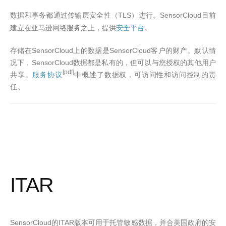
TLS
SensorCloud
数据和事务都通过传输层安全性（
）进行。
目前
建立在亚马逊网络服务之上，提供
安全平台
。
存储在
SensorCloud
上的数据是
SensorCloud
客户的财产。默认情
况下，
SensorCloud
数据都是私有的，但可以与您授权的其他用户
[pdf]
共享。
服务协议
中概述了数据权，可访问性和访问控制的责
任
。
ITAR
SensorCloud
ITAR
的
版本可用于托管敏感数据，并合美国政府的安