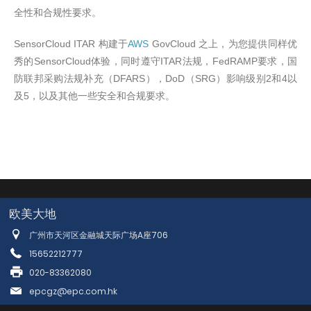
全性和合规性要求。
SensorCloud ITAR
AWS
GovCloud
构建于
之上，为您提供同样优
SensorCloud
ITAR
FedRAMP
秀的
体验，同时遵守
法规，
要求，国
DFARS
DoD
SRG
2
4
防联邦采购法规补充（
），
（
）影响级别
和
以
5
及
，以及其他一些安全和合规要求。
欧美大地
广州市天河区金融城天际广场A座706
15652212777
020-83362080
epcgz@epc.com.hk