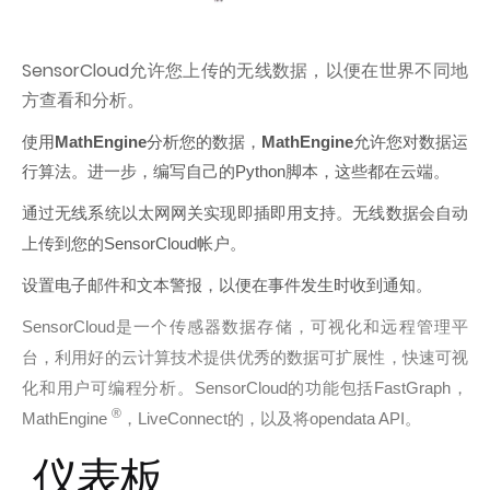
SensorCloud允许您上传的无线数据，以便在世界不同地
方查看和分析。
使用
MathEngine
分析您的数据，
MathEngine
允许您对数据运
行算法。进一步，编写自己的
Python
脚本，这些都在云端
。
无线数据会自动
通过无线系统以太网网关实现即插即用支持。
上传到您的
SensorCloud
帐户
。
设置电子邮件和文本警报，以便在事件发生时收到通知。
SensorCloud
是一个传感器数据存储，可视化和远程管理平
台，利用好的云计算技术提供优秀的数据可扩展性，快速可视
SensorCloud
FastGraph
化和用户可编程分析。
的功能包括
，
®
MathEngine
，
LiveConnect
的，以及将
opendata API
。
仪表板