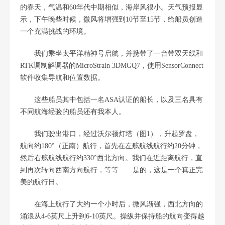
的春天，气温和60年代中期相似，海岸风很小。天气预报显
示，下午晚些时候，微风将增强到10节至15节，给船员创造
一个充满挑战的环境。
我们乘坐太平洋精神号启航，并携带了一台带双天线和
RTK调制解调器的MicroStrain 3DMGQ7，使用SensorConnect
软件收集导航和位置数据。
这些船员其中包括一名ASA认证的船长，以及三名具有
不同航海经验的船员还有我本人。
我们驶出港口，经过沃尔顿灯塔（图1），升起罗盘，
航向约180°（正南）航行，首先在左舷航线航行约20分钟，
然后右舷航线航行约330°西北方向。我们在近距离航行，直
到再次转向西南方向航行，等等……是的，这是一个真正完
美的航行日。
在海上航行了大约一个小时后，微风渐强，西北方向的
涌浪从4-6英尺上升到6-10英尺。操纵并保持船的航向变得越