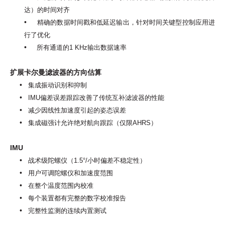
达）的时间对齐
•
精确的数据时间戳和低延迟输出，针对时间关键型控制应用进
行了优化
•
所有通道的1 KHz输出数据速率
扩展卡尔曼滤波器的方向估算
•
集成振动识别和抑制
•
IMU偏差误差跟踪改善了传统互补滤波器的性能
•
减少因线性加速度引起的姿态误差
•
集成磁强计允许绝对航向跟踪（仅限AHRS）
IMU
•
战术级陀螺仪（1.5°/小时偏差不稳定性）
•
用户可调陀螺仪和加速度范围
•
在整个温度范围内校准
•
每个装置都有完整的数字校准报告
•
完整性监测的连续内置测试