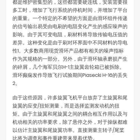
都是维护密集型的，这些都需要硬连线，安装需要很
多工时，增加了飞行系统的停机时间，并增加了平台
的重量。一个特定的不希望的方面是由滑环组件传递
的信号输出易受由电刷的电阻变化产生的感应噪声的
影响。由于其可变电阻，刷材料将导致传输电压值的
差异。这种变化是由于刷对环界面中不同材料的导电
性1。大多数商用现货滑环产品都有相关的噪声指标
作为其规格的一部分。另外，由于滑环轴承磨损产生
的碎屑，几个海军贝尔H-1主旋翼齿轮箱已被拆除。
滑环癫痫发作导致飞行试验期间Piasecki H-16的丢失
2。
由于这些原因，许多旋翼飞机平台放弃了主旋翼和尾
旋翼的应变/扭矩测量，而是选择监测发动机的扭
矩。由于主旋翼和尾旋翼之间的耦合相互作用以及与
机动相关的功率要求，除了悬停之外，对于操纵都难
以估计主旋翼和尾旋翼功率。直接测量主转子/尾桨
比将为调查和事件重建带来显着优势。