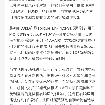
试社区中越来越受欢迎，但它们主要用于健康使用和
监测系统（HUMS）的容量中。当前的HUMS系统使
用到传感器和数据收集源的固定线路连接3。
最初的LORD产品Torque-Link™LXRS®原型设计用于
MQ-8B“Fire Scout”VTUAV平台尾桨驱动轴。美国
海军航空系统司令部（NAVAIR）要求LORD支持在他
们之前的滑环仪表在试飞期间失败后测量Fire Scout
武器化计划的尾旋翼传动轴扭矩。预计LORD的替代
设计将取代机械滑环进行地面测试。
当在飞机发动机进气口附近发射火箭时，释放的热火
箭废气会在发动机的压缩机级中引起不希望的和意外
的响应。先前的测试已经证实，在发动机激增和恢复
时，旋翼飞机在武器气体摄取（AGI）事件期间容易
受到显着的尾桨扭转响应的影响4。这种扭转响应可
能使传动轴“振动”，从而对尾桨驱动轴和齿轮箱造成