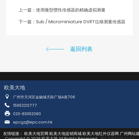
上一篇：
使用微型惯性传感器的精确虚拟测量
下一篇：
Sub / Microminiature DVRT位移测量传感器
返回列表
欧美大地
广州市天河区金融城天际广场A座706
15652212777
020-83362080
epcgz@epc.com.hk
友情链接：
欧美大地官网
欧美大地促销商城
欧美大地红外仪器网
广州网站
Copyright © 2026 欧美大地 All Rights Reserved.
粤ICP备12064742