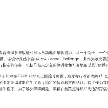
教育组织参与改进和展示自动地面车辆能力。举一个例子，一个团
辆。该设计灵感来自DARPA Grand Challenge，并作
行指定的任务，包括导航未定义的障碍物和可变地形以及识别和
U）使原型车能够在不平坦的地形上跟踪其位置，精度在行驶距离的+/- 
的卡尔曼滤波器产生了高度稳定的位置和方向估计。除了作为导航
逃生程序。为了解决障碍问题，车辆在航路点导航和周边跟踪模